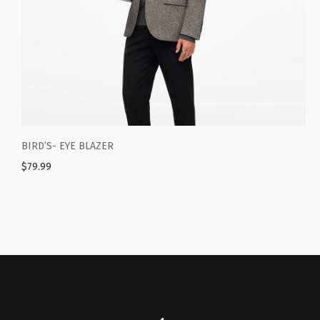
’S- EYE BLAZER
WOOL BLE
99
$
39.99