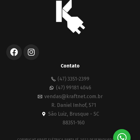
Contato
(47) 3351-2399
(47) 99181 4046
vendas@kraftnet.com.br
R. Daniel Imhof, 571
São Luiz, Brusque - SC
88351-160
COPYRIGHT KRAFT ELÉTRICA SANTA FÉ 2022 DESENVOLVIDO POR