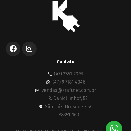
Contato
(47) 3351-2399
(47) 99181 4046
vendas@kraftnet.com.br
R. Daniel Imhof, 571
São Luiz, Brusque - SC
88351-160
COPYRIGHT KRAFT ELÉTRICA SANTA FÉ 2022 DESENVOLVIDO POR