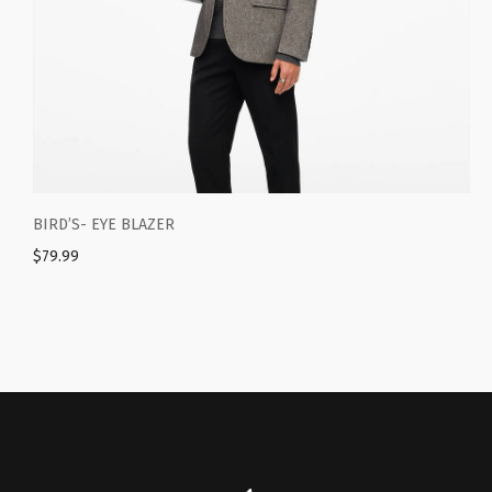
’S- EYE BLAZER
VESTIBU
99
$
39.99