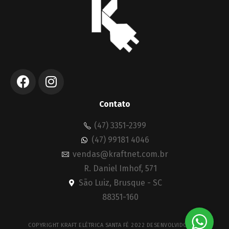
Contato
(47) 3351-2399
(47) 99181 4046
vendas@kraftnet.com.br
R. Daniel Imhof, 571
São Luiz, Brusque - SC
88351-160
COPYRIGHT KRAFT ELÉTRICA SANTA FÉ 2022 DESENVOLVIDO POR